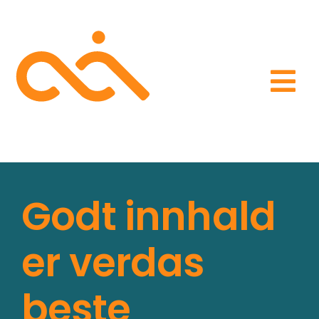
Skip
to
content
Tog
Referansar
Nav
Kontakt
Godt innhald
Filsending
er verdas
beste