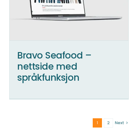
Bravo Seafood –
nettside med
språkfunksjon
1
2
Next